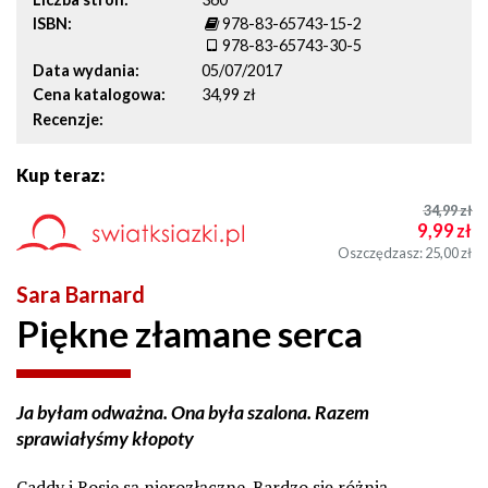
ISBN
978-83-65743-15-2
978-83-65743-30-5
Data wydania
05/07/2017
Cena katalogowa
34,99 zł
Recenzje
Kup teraz:
34,99
zł
9,99
zł
Oszczędzasz: 25,00
zł
Sara Barnard
Piękne złamane serca
Ja byłam odważna. Ona była szalona. Razem
sprawiałyśmy kłopoty
Caddy i Rosie są nierozłączne. Bardzo się różnią,