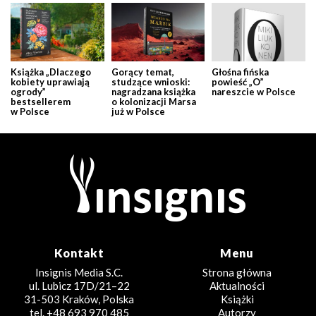
Książka „Dlaczego
Gorący temat,
Głośna fińska
kobiety uprawiają
studzące wnioski:
powieść „O”
ogrody”
nagradzana książka
nareszcie w Polsce
bestsellerem
o kolonizacji Marsa
w Polsce
już w Polsce
Kontakt
Menu
Insignis Media S.C.
Strona główna
ul. Lubicz 17D/21–22
Aktualności
31-503 Kraków, Polska
Książki
tel. +48 693 970 485
Autorzy