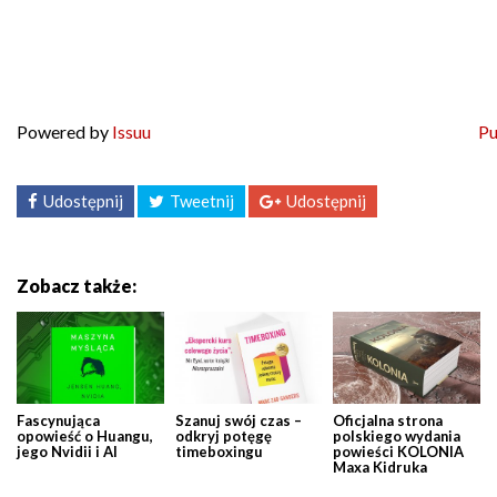
Powered by
Issuu
Pu
Udostępnij
Tweetnij
Udostępnij
Zobacz także:
Fascynująca
Szanuj swój czas –
Oficjalna strona
opowieść o Huangu,
odkryj potęgę
polskiego wydania
jego Nvidii i AI
timeboxingu
powieści KOLONIA
Maxa Kidruka