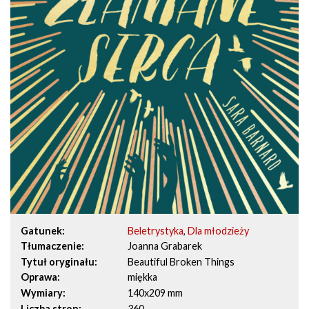
Gatunek
Beletrystyka
,
Dla młodzieży
Tłumaczenie
Joanna Grabarek
Tytuł oryginału
Beautiful Broken Things
Oprawa
miękka
Wymiary
140x209 mm
Liczba stron
360