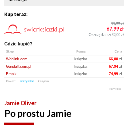
Kup teraz:
99,99
zł
67,99
zł
Oszczędzasz: 32,00
zł
Gdzie kupić?
Sklep
Format
Cena
Woblink.com
książka
66,00
zł
Gandalf.com.pl
książka
67,94
zł
Empik
książka
74,99
zł
Pokaż:
wszystkie
książka
BUY.BOX
Jamie Oliver
Po prostu Jamie