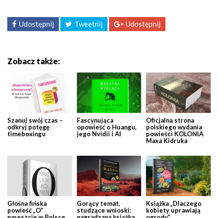
Udostępnij
Tweetnij
Udostępnij
Zobacz także:
Szanuj swój czas –
Fascynująca
Oficjalna strona
odkryj potęgę
opowieść o Huangu,
polskiego wydania
timeboxingu
jego Nvidii i AI
powieści KOLONIA
Maxa Kidruka
Głośna fińska
Gorący temat,
Książka „Dlaczego
powieść „O”
studzące wnioski:
kobiety uprawiają
nareszcie w Polsce
nagradzana książka
ogrody”