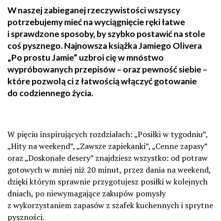
W naszej zabieganej rzeczywistości wszyscy
potrzebujemy mieć na wyciągnięcie ręki łatwe
i sprawdzone sposoby, by szybko postawić na stole
coś pysznego. Najnowsza książka Jamiego Olivera
„Po prostu Jamie” uzbroi cię w mnóstwo
wypróbowanych przepisów – oraz pewność siebie –
które pozwolą ci z łatwością włączyć gotowanie
do codziennego życia.
W pięciu inspirujących rozdziałach: „Posiłki w tygodniu”,
„Hity na weekend”, „Zawsze zapiekanki”, „Cenne zapasy”
oraz „Doskonałe desery” znajdziesz wszystko: od potraw
gotowych w mniej niż 20 minut, przez dania na weekend,
dzięki którym sprawnie przygotujesz posiłki w kolejnych
dniach, po niewymagające zakupów pomysły
z wykorzystaniem zapasów z szafek kuchennych i sprytne
pyszności.