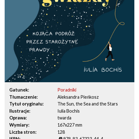
Gatunek
Poradniki
Tłumaczenie
Aleksandra Pieńkosz
Tytuł oryginału
The Sun, the Sea and the Stars
Ilustracje
Iulia Bochis
Oprawa
twarda
Wymiary
167x227 mm
Liczba stron
128
ISBN
978-83-67323-44-4