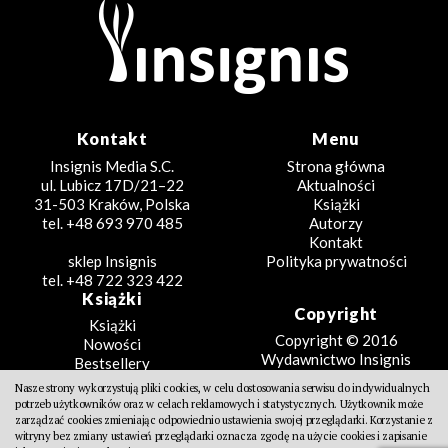
Kontakt
Menu
Insignis Media S.C.
Strona główna
ul. Lubicz 17D/21–22
Aktualności
31-503 Kraków, Polska
Książki
tel. +48 693 970 485
Autorzy
Kontakt
sklep Insignis
Polityka prywatności
tel. +48 722 323 422
Książki
Copyright
Książki
Copyright © 2016
Nowości
Wydawnictwo Insignis
Bestsellery
Zapowiedzi
Nasze strony wykorzystują pliki cookies, w celu dostosowania serwisu do indywidualnych
Beletrystyka
potrzeb użytkowników oraz w celach reklamowych i statystycznych. Użytkownik może
Projekt
Fantastyka
zarządzać cookies zmieniając odpowiednio ustawienia swojej przeglądarki. Korzystanie z
witryny bez zmiany ustawień przeglądarki oznacza zgodę na użycie cookies i zapisanie
Literatura faktu
Design Partners