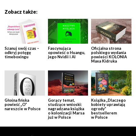
Zobacz także:
Szanuj swój czas –
Fascynująca
Oficjalna strona
odkryj potęgę
opowieść o Huangu,
polskiego wydania
timeboxingu
jego Nvidii i AI
powieści KOLONIA
Maxa Kidruka
Głośna fińska
Gorący temat,
Książka „Dlaczego
powieść „O”
studzące wnioski:
kobiety uprawiają
nareszcie w Polsce
nagradzana książka
ogrody”
o kolonizacji Marsa
bestsellerem
już w Polsce
w Polsce