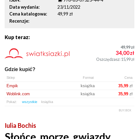
Data wydania
23/11/2022
Cena katalogowa
49,99 zł
Recenzje
Kup teraz:
49,99
zł
34,00
zł
Oszczędzasz: 15,99
zł
Gdzie kupić?
Sklep
Format
Cena
Empik
książka
35,99
zł
Woblink.com
książka
35,99
zł
Pokaż:
wszystkie
książka
BUY.BOX
Iulia Bochis
Słońce, morze, gwiazdy.