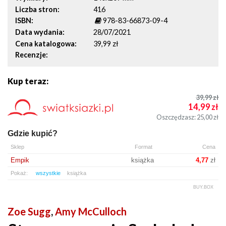
Liczba stron
416
ISBN
978-83-66873-09-4
Data wydania
28/07/2021
Cena katalogowa
39,99 zł
Recenzje
Kup teraz:
39,99
zł
14,99
zł
Oszczędzasz: 25,00
zł
Gdzie kupić?
Sklep
Format
Cena
Empik
książka
4,77
zł
Pokaż:
wszystkie
książka
BUY.BOX
Zoe Sugg
,
Amy McCulloch