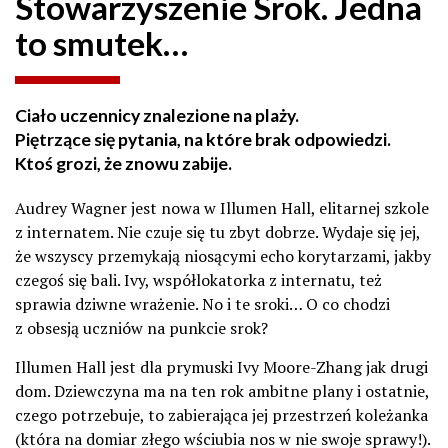
Stowarzyszenie Srok. Jedna
to smutek…
Ciało uczennicy znalezione na plaży.
Piętrzące się pytania, na które brak odpowiedzi.
Ktoś grozi, że znowu zabije.
Audrey Wagner jest nowa w Illumen Hall, elitarnej szkole
z internatem. Nie czuje się tu zbyt dobrze. Wydaje się jej,
że wszyscy przemykają niosącymi echo korytarzami, jakby
czegoś się bali. Ivy, współlokatorka z internatu, też
sprawia dziwne wrażenie. No i te sroki… O co chodzi
z obsesją uczniów na punkcie srok?
Illumen Hall jest dla prymuski Ivy Moore-Zhang jak drugi
dom. Dziewczyna ma na ten rok ambitne plany i ostatnie,
czego potrzebuje, to zabierająca jej przestrzeń koleżanka
(która na domiar złego wściubia nos w nie swoje sprawy!).