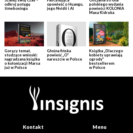
odkryj potęgę
opowieść o Huangu,
polskiego wydania
timeboxingu
jego Nvidii i AI
powieści KOLONIA
Maxa Kidruka
Gorący temat,
Głośna fińska
Książka „Dlaczego
studzące wnioski:
powieść „O”
kobiety uprawiają
nagradzana książka
nareszcie w Polsce
ogrody”
o kolonizacji Marsa
bestsellerem
już w Polsce
w Polsce
Kontakt
Menu