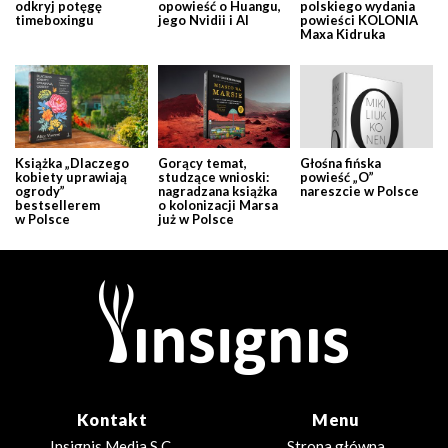
odkryj potęgę
opowieść o Huangu,
polskiego wydania
timeboxingu
jego Nvidii i AI
powieści KOLONIA
Maxa Kidruka
Książka „Dlaczego
Gorący temat,
Głośna fińska
kobiety uprawiają
studzące wnioski:
powieść „O”
ogrody”
nagradzana książka
nareszcie w Polsce
bestsellerem
o kolonizacji Marsa
w Polsce
już w Polsce
Kontakt
Menu
Insignis Media S.C.
Strona główna