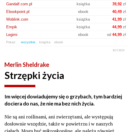
Gandalf.com.pl
książka
39,92
zł
Ebookpoint.pl
ebook
40,49
zł
Woblink.com
książka
41,99
zł
Empik
książka
44,99
zł
Legimi
ebook
od
44,99
zł
Pokaż:
wszystkie
książka
ebook
BUY.BOX
Merlin Sheldrake
Strzępki życia
Im więcej dowiadujemy się o grzybach, tym bardziej
dociera do nas, że nie ma bez nich życia.
Nie są ani roślinami, ani zwierzętami, ale występują
dosłownie wszędzie, także w powietrzu i w naszych
ciałach. Mogą być mikroskopijne, ale należą również