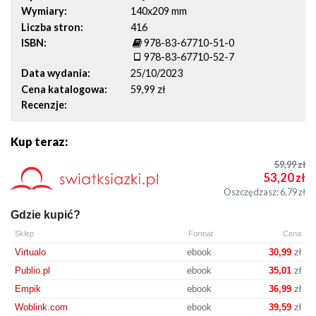
Wymiary
140x209 mm
Liczba stron
416
ISBN
978-83-67710-51-0
978-83-67710-52-7
Data wydania
25/10/2023
Cena katalogowa
59,99 zł
Recenzje
Kup teraz:
59,99
zł
53,20
zł
Oszczędzasz: 6,79
zł
Gdzie kupić?
Sklep
Format
Cena
Virtualo
ebook
30,99
zł
Publio.pl
ebook
35,01
zł
Empik
ebook
36,99
zł
Woblink.com
ebook
39,59
zł