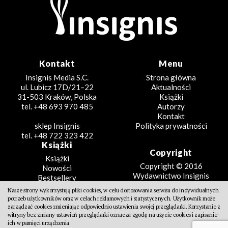
Kontakt
Menu
Insignis Media S.C.
Strona główna
ul. Lubicz 17D/21–22
Aktualności
31-503 Kraków, Polska
Książki
tel. +48 693 970 485
Autorzy
Kontakt
sklep Insignis
Polityka prywatności
tel. +48 722 323 422
Książki
Copyright
Książki
Copyright © 2016
Nowości
Wydawnictwo Insignis
Bestsellery
Zapowiedzi
Nasze strony wykorzystują pliki cookies, w celu dostosowania serwisu do indywidualnych
Beletrystyka
potrzeb użytkowników oraz w celach reklamowych i statystycznych. Użytkownik może
Projekt
Fantastyka
zarządzać cookies zmieniając odpowiednio ustawienia swojej przeglądarki. Korzystanie z
witryny bez zmiany ustawień przeglądarki oznacza zgodę na użycie cookies i zapisanie
Literatura faktu
Design Partners
ich w pamięci urządzenia.
Poradniki