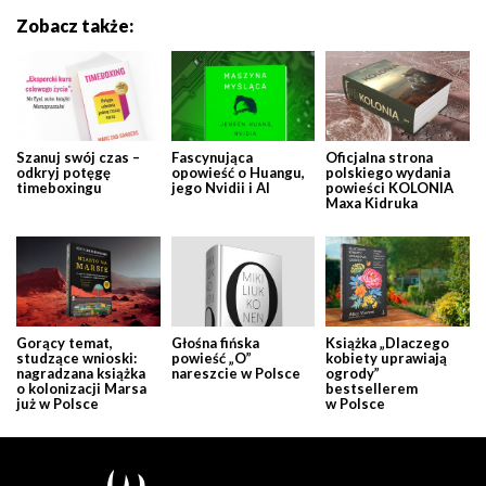
Zobacz także:
Szanuj swój czas –
Fascynująca
Oficjalna strona
odkryj potęgę
opowieść o Huangu,
polskiego wydania
timeboxingu
jego Nvidii i AI
powieści KOLONIA
Maxa Kidruka
Gorący temat,
Głośna fińska
Książka „Dlaczego
studzące wnioski:
powieść „O”
kobiety uprawiają
nagradzana książka
nareszcie w Polsce
ogrody”
o kolonizacji Marsa
bestsellerem
już w Polsce
w Polsce