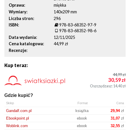
Oprawa
miękka
Wymiary
140x209 mm
Liczba stron
296
ISBN
978-83-68352-97-9
978-83-68352-98-6
Data wydania
12/11/2025
Cena katalogowa
44,99 zł
Recenzje
Kup teraz:
44,99
zł
30,59
zł
Oszczędzasz: 14,40
zł
Gdzie kupić?
Sklep
Format
Cena
Gandalf.com.pl
książka
29,94
zł
Ebookpoint.pl
ebook
31,07
zł
Woblink.com
ebook
32,55
zł