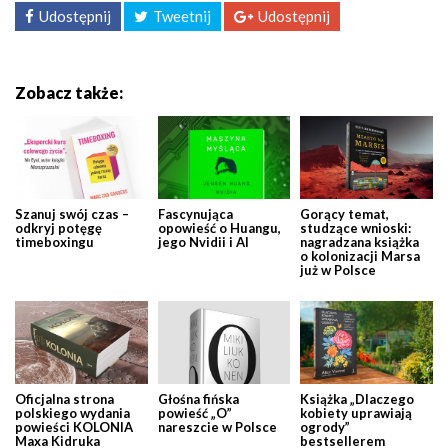
Udostępnij
Tweetnij
Udostępnij
Zobacz także:
Szanuj swój czas –
Fascynująca
Gorący temat,
odkryj potęgę
opowieść o Huangu,
studzące wnioski:
timeboxingu
jego Nvidii i AI
nagradzana książka
o kolonizacji Marsa
już w Polsce
Oficjalna strona
Głośna fińska
Książka „Dlaczego
polskiego wydania
powieść „O”
kobiety uprawiają
powieści KOLONIA
nareszcie w Polsce
ogrody”
Maxa Kidruka
bestsellerem