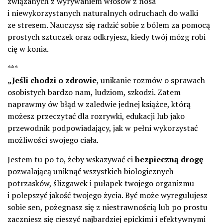
związanych z wyrywaniem włosów z nosa
i niewykorzystanych naturalnych odruchach do walki
ze stresem. Nauczysz się radzić sobie z bólem za pomocą
prostych sztuczek oraz odkryjesz, kiedy twój mózg robi
cię w konia.
***
„Jeśli chodzi o zdrowie
, unikanie rozmów o sprawach
osobistych bardzo nam, ludziom, szkodzi. Zatem
naprawmy ów błąd w zaledwie jednej książce, którą
możesz przeczytać dla rozrywki, edukacji lub jako
przewodnik podpowiadający, jak w pełni wykorzystać
możliwości swojego ciała.
Jestem tu po to, żeby wskazywać ci
bezpieczną drogę
pozwalającą uniknąć wszystkich biologicznych
potrzasków, ślizgawek i pułapek twojego organizmu
i polepszyć jakość twojego życia. Być może wyregulujesz
sobie sen, pożegnasz się z niestrawnością lub po prostu
zaczniesz się cieszyć najbardziej epickimi i efektywnymi