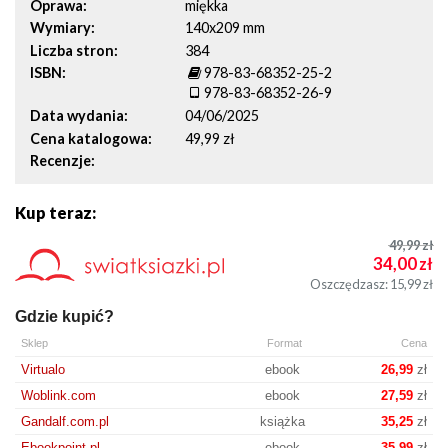
Oprawa
miękka
Wymiary
140x209 mm
Liczba stron
384
ISBN
978-83-68352-25-2
978-83-68352-26-9
Data wydania
04/06/2025
Cena katalogowa
49,99 zł
Recenzje
Kup teraz:
49,99
zł
34,00
zł
Oszczędzasz: 15,99
zł
Gdzie kupić?
Sklep
Format
Cena
Virtualo
ebook
26,99
zł
Woblink.com
ebook
27,59
zł
Gandalf.com.pl
książka
35,25
zł
Ebookpoint.pl
ebook
35,99
zł