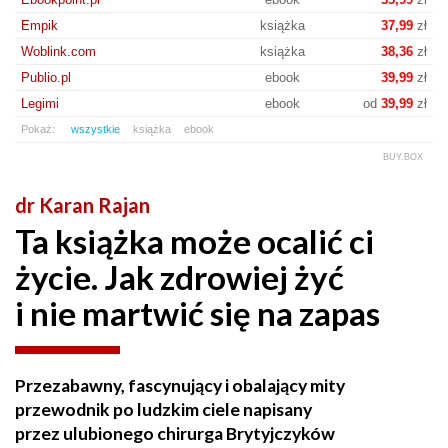
Empik
książka
37,99
zł
Woblink.com
książka
38,36
zł
Publio.pl
ebook
39,99
zł
Legimi
ebook
od
39,99
zł
Pokaż:
wszystkie
książka
ebook
BUY.BOX
dr Karan Rajan
Ta książka może ocalić ci
życie. Jak zdrowiej żyć
i nie martwić się na zapas
Przezabawny, fascynujący i obalający mity
przewodnik po ludzkim ciele napisany
przez ulubionego chirurga Brytyjczyków