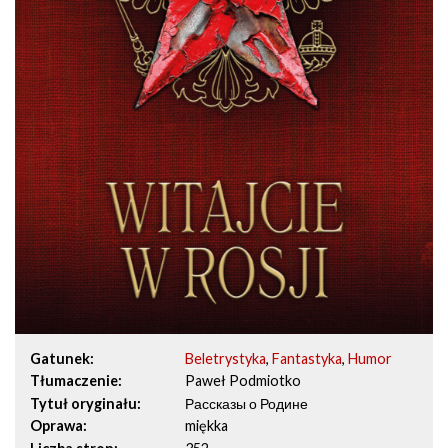
Gatunek
Beletrystyka
,
Fantastyka
,
Humor
Tłumaczenie
Paweł Podmiotko
Tytuł oryginału
Рассказы о Родине
Oprawa
miękka