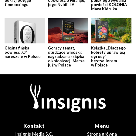
odkryj potęgę
opowieść o Huangu,
polskiego wydania
timeboxingu
jego Nvidii i AI
powieści KOLONIA
Maxa Kidruka
Głośna fińska
Gorący temat,
Książka „Dlaczego
powieść „O”
studzące wnioski:
kobiety uprawiają
nareszcie w Polsce
nagradzana książka
ogrody”
o kolonizacji Marsa
bestsellerem
już w Polsce
w Polsce
Kontakt
Menu
Insignis Media S.C.
Strona główna