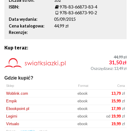
Liczba stron
352
ISBN
978-83-66873-83-4
978-83-66873-90-2
Data wydania
05/09/2015
Cena katalogowa
44,99 zł
Recenzje
Kup teraz:
44,99
zł
31,50
zł
Oszczędzasz: 13,49
zł
Gdzie kupić?
Sklep
Format
Cena
Woblink.com
ebook
13,79
zł
Empik
ebook
15,99
zł
Ebookpoint.pl
ebook
17,99
zł
Legimi
ebook
od
19,99
zł
Virtualo
ebook
19,99
zł