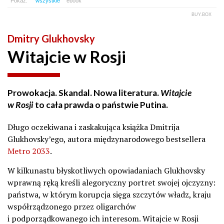
Pokaż:
wszystkie
ebook
BUY.BOX
Dmitry Glukhovsky
Witajcie w Rosji
Prowokacja. Skandal. Nowa literatura.
Witajcie
w Rosji
to cała prawda o państwie Putina.
Długo oczekiwana i zaskakująca książka Dmitrija
Glukhovsky’ego, autora międzynarodowego bestsellera
Metro 2033
.
W kilkunastu błyskotliwych opowiadaniach Glukhovsky
wprawną ręką kreśli alegoryczny portret swojej ojczyzny:
państwa, w którym korupcja sięga szczytów władz, kraju
współrządzonego przez oligarchów
i podporządkowanego ich interesom. Witajcie w Rosji