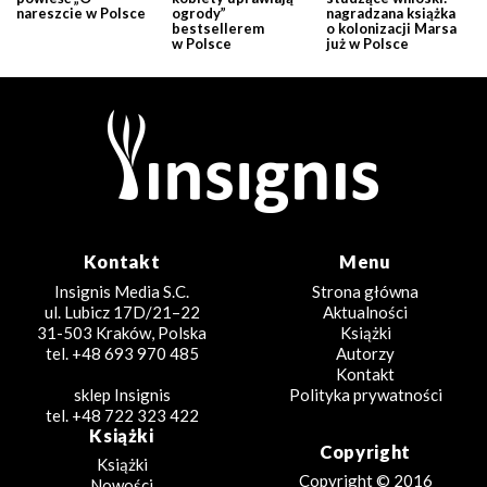
nareszcie w Polsce
ogrody”
nagradzana książka
bestsellerem
o kolonizacji Marsa
w Polsce
już w Polsce
Kontakt
Menu
Insignis Media S.C.
Strona główna
ul. Lubicz 17D/21–22
Aktualności
31-503 Kraków, Polska
Książki
tel. +48 693 970 485
Autorzy
Kontakt
sklep Insignis
Polityka prywatności
tel. +48 722 323 422
Książki
Copyright
Książki
Copyright © 2016
Nowości