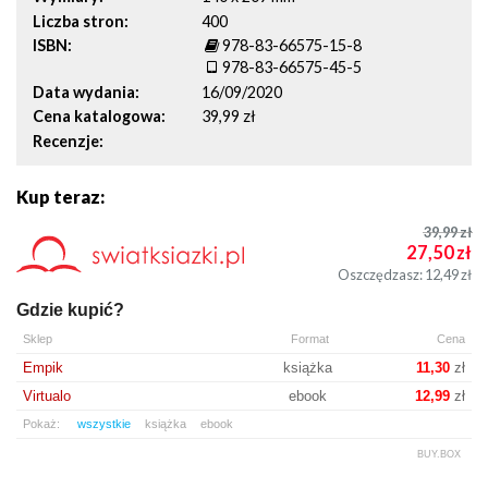
Liczba stron
400
ISBN
978-83-66575-15-8
978-83-66575-45-5
Data wydania
16/09/2020
Cena katalogowa
39,99 zł
Recenzje
Kup teraz:
39,99
zł
27,50
zł
Oszczędzasz: 12,49
zł
Gdzie kupić?
Sklep
Format
Cena
Empik
książka
11,30
zł
Virtualo
ebook
12,99
zł
Pokaż:
wszystkie
książka
ebook
BUY.BOX