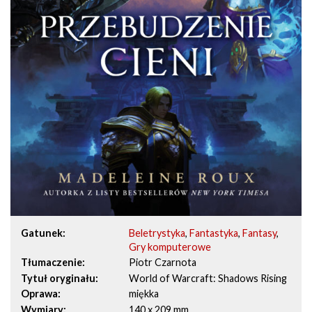
Gatunek
Beletrystyka
,
Fantastyka
,
Fantasy
,
Gry komputerowe
Tłumaczenie
Piotr Czarnota
Tytuł oryginału
World of Warcraft: Shadows Rising
Oprawa
miękka
Wymiary
140 x 209 mm