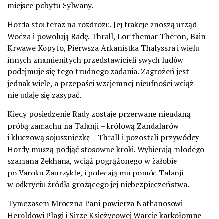
miejsce pobytu Sylwany.
Horda stoi teraz na rozdrożu. Jej frakcje znoszą urząd
Wodza i powołują Radę. Thrall, Lor’themar Theron, Bain
Krwawe Kopyto, Pierwsza Arkanistka Thalyssra i wielu
innych znamienitych przedstawicieli swych ludów
podejmuje się tego trudnego zadania. Zagrożeń jest
jednak wiele, a przepaści wzajemnej nieufności wciąż
nie udaje się zasypać.
Kiedy posiedzenie Rady zostaje przerwane nieudaną
próbą zamachu na Talanji – królową Zandalarów
i kluczową sojuszniczkę – Thrall i pozostali przywódcy
Hordy muszą podjąć stosowne kroki. Wybierają młodego
szamana Zekhana, wciąż pogrążonego w żałobie
po Varoku Zaurzykle, i polecają mu pomóc Talanji
w odkryciu źródła grożącego jej niebezpieczeństwa.
Tymczasem Mroczna Pani powierza Nathanosowi
Heroldowi Plagi i Sirze Księżycowej Warcie karkołomne