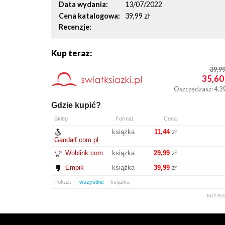
Data wydania
13/07/2022
Cena katalogowa
39,99 zł
Recenzje
Kup teraz:
39,9
35,60
Oszczędzasz: 4,3
Gdzie kupić?
Sklep
Format
Cena
książka
11,44
zł
Gandalf.com.pl
Woblink.com
książka
29,99
zł
Empik
książka
39,99
zł
Pokaż:
wszystkie
książka
BUY.BO