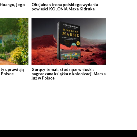
 Huangu, jego
Oficjalna strona polskiego wydania
powieści KOLONIA Maxa Kidruka
ty uprawiają
Gorący temat, studzące wnioski:
 Polsce
nagradzana książka o kolonizacji Marsa
już w Polsce