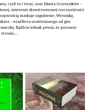
y, czyli tu i teraz, oraz Miasta Grzeszników –
dziwnej, misternie skonstruowanej rzeczywistości
ebojowością maskuje zagubienie; Weronikę,
Oskara – wrażliwca uzależnionego od gier
źniaczkę. Bądźcie jednak pewni, że poznacie
j stronie…