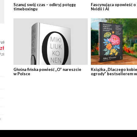
Szanuj swój czas – odkryj potęgę
Fascynująca opowieść o
timeboxingu
Nvidii i AI
9
zł
zł
9
zł
Głośna fińska powieść „O” nareszcie
Książka „Dlaczego kobie
w Polsce
ogrody” bestsellerem w
X