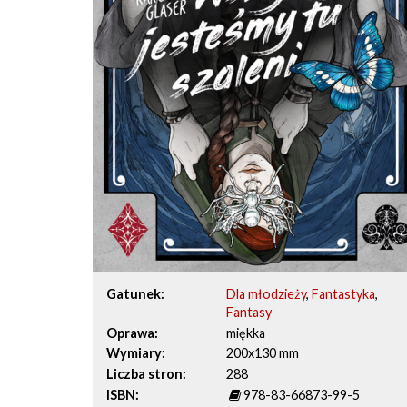
Gatunek
Dla młodzieży
,
Fantastyka
,
Fantasy
Oprawa
miękka
Wymiary
200x130 mm
Liczba stron
288
ISBN
978-83-66873-99-5