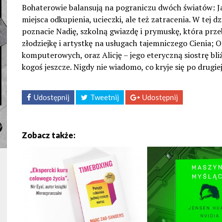
Bohaterowie balansują na pograniczu dwóch światów: Jaw
miejsca odkupienia, ucieczki, ale też zatracenia. W tej 
poznacie Nadię, szkolną gwiazdę i prymuskę, która prz
złodziejkę i artystkę na usługach tajemniczego Cienia; 
komputerowych, oraz Alicję – jego eteryczną siostrę bli
kogoś jeszcze. Nigdy nie wiadomo, co kryje się po drugie
Udostępnij
Tweetnij
Udostępnij
Zobacz także: