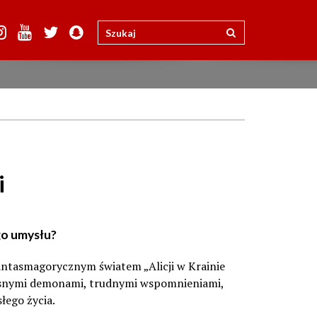
i
go umysłu?
fantasmagorycznym światem „Alicji w Krainie
łasnymi demonami, trudnymi wspomnieniami,
słego życia.