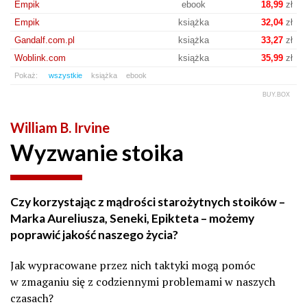
Empik
ebook
18,99
zł
Empik
książka
32,04
zł
Gandalf.com.pl
książka
33,27
zł
Woblink.com
książka
35,99
zł
Pokaż:
wszystkie
książka
ebook
BUY.BOX
William B. Irvine
Wyzwanie stoika
Czy korzystając z mądrości starożytnych stoików –
Marka Aureliusza, Seneki, Epikteta – możemy
poprawić jakość naszego życia?
Jak wypracowane przez nich taktyki mogą pomóc
w zmaganiu się z codziennymi problemami w naszych
czasach?