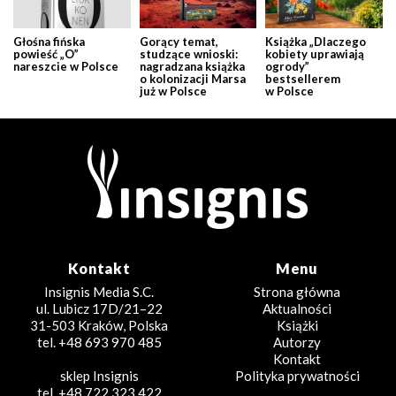
Głośna fińska
Gorący temat,
Książka „Dlaczego
powieść „O”
studzące wnioski:
kobiety uprawiają
nareszcie w Polsce
nagradzana książka
ogrody”
o kolonizacji Marsa
bestsellerem
już w Polsce
w Polsce
Kontakt
Menu
Insignis Media S.C.
Strona główna
ul. Lubicz 17D/21–22
Aktualności
31-503 Kraków, Polska
Książki
tel. +48 693 970 485
Autorzy
Kontakt
sklep Insignis
Polityka prywatności
tel. +48 722 323 422