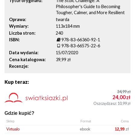
Tytuł oryginału
The Stoic Challenge: A
Philosopher's Guide to Becoming
Tougher, Calmer, and More Resilient
Oprawa
twarda
Wymiary
113x184 mm
Liczba stron
240
ISBN
978-83-66360-92-1
978-83-66575-22-6
Data wydania
15/07/2020
Cena katalogowa
39,99 zł
Recenzje
Kup teraz:
34,99
zł
24,00
zł
Oszczędzasz: 10,99
zł
Gdzie kupić?
Sklep
Format
Cena
Virtualo
ebook
12,99
zł