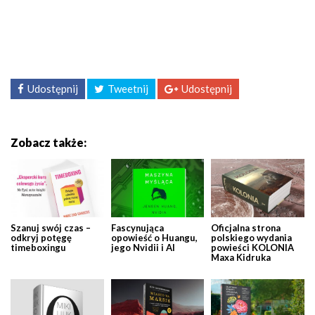
Udostępnij
Tweetnij
Udostępnij
Zobacz także:
Szanuj swój czas –
Fascynująca
Oficjalna strona
odkryj potęgę
opowieść o Huangu,
polskiego wydania
timeboxingu
jego Nvidii i AI
powieści KOLONIA
Maxa Kidruka