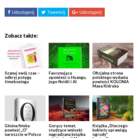
Udostępnij
Tweetnij
Udostępnij
Zobacz także:
Szanuj swój czas –
Fascynująca
Oficjalna strona
odkryj potęgę
opowieść o Huangu,
polskiego wydania
timeboxingu
jego Nvidii i AI
powieści KOLONIA
Maxa Kidruka
Głośna fińska
Gorący temat,
Książka „Dlaczego
powieść „O”
studzące wnioski:
kobiety uprawiają
nareszcie w Polsce
nagradzana książka
ogrody”