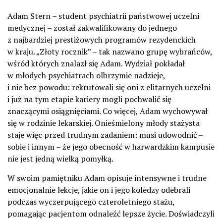
Adam Stern – student psychiatrii państwowej uczelni
medycznej – został zakwalifikowany do jednego
z najbardziej prestiżowych programów rezydenckich
w kraju. „Złoty rocznik” – tak nazwano grupę wybrańców,
wśród których znalazł się Adam. Wydział pokładał
w młodych psychiatrach olbrzymie nadzieje,
i nie bez powodu: rekrutowali się oni z elitarnych uczelni
i już na tym etapie kariery mogli pochwalić się
znaczącymi osiągnięciami. Co więcej, Adam wychowywał
się w rodzinie lekarskiej. Onieśmielony młody stażysta
staje więc przed trudnym zadaniem: musi udowodnić –
sobie i innym – że jego obecność w harwardzkim kampusie
nie jest jedną wielką pomyłką.
W swoim pamiętniku Adam opisuje intensywne i trudne
emocjonalnie lekcje, jakie on i jego koledzy odebrali
podczas wyczerpującego czteroletniego stażu,
pomagając pacjentom odnaleźć lepsze życie. Doświadczyli