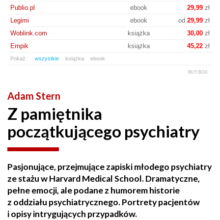
Publio.pl
ebook
29,99
zł
Legimi
ebook
od
29,99
zł
Woblink.com
książka
30,00
zł
Empik
książka
45,22
zł
Pokaż:
wszystkie
książka
ebook
BUY.BOX
Adam Stern
Z pamiętnika
początkującego psychiatry
Pasjonujące, przejmujące zapiski młodego psychiatry
ze stażu w Harvard Medical School. Dramatyczne,
pełne emocji, ale podane z humorem historie
z oddziału psychiatrycznego. Portrety pacjentów
i opisy intrygujących przypadków.