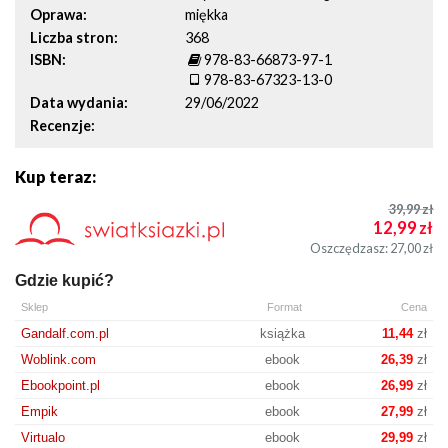
Oprawa
miękka
Liczba stron
368
ISBN
978-83-66873-97-1
978-83-67323-13-0
Data wydania
29/06/2022
Recenzje
Kup teraz:
39,99
zł
12,99
zł
Oszczędzasz: 27,00
zł
Gdzie kupić?
Sklep
Format
Cena
Gandalf.com.pl
książka
11,44
zł
Woblink.com
ebook
26,39
zł
Ebookpoint.pl
ebook
26,99
zł
Empik
ebook
27,99
zł
Virtualo
ebook
29,99
zł