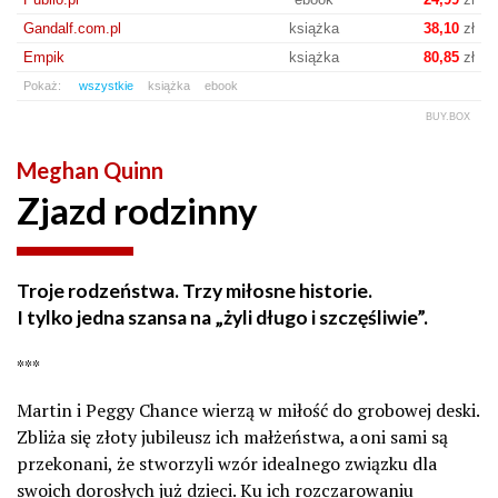
Gandalf.com.pl
książka
38,10
zł
Empik
książka
80,85
zł
Pokaż:
wszystkie
książka
ebook
BUY.BOX
Meghan Quinn
Zjazd rodzinny
Troje rodzeństwa. Trzy miłosne historie.
I tylko jedna szansa na „żyli długo i szczęśliwie”.
***
Martin i Peggy Chance wierzą w miłość do grobowej deski.
Zbliża się złoty jubileusz ich małżeństwa, a oni sami są
przekonani, że stworzyli wzór idealnego związku dla
swoich dorosłych już dzieci. Ku ich rozczarowaniu