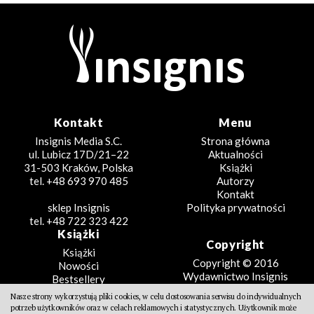
Kontakt
Menu
Insignis Media S.C.
Strona główna
ul. Lubicz 17D/21–22
Aktualności
31-503 Kraków, Polska
Książki
tel. +48 693 970 485
Autorzy
Kontakt
sklep Insignis
Polityka prywatności
tel. +48 722 323 422
Książki
Copyright
Książki
Copyright © 2016
Nowości
Wydawnictwo Insignis
Bestsellery
Zapowiedzi
Nasze strony wykorzystują pliki cookies, w celu dostosowania serwisu do indywidualnych
Beletrystyka
potrzeb użytkowników oraz w celach reklamowych i statystycznych. Użytkownik może