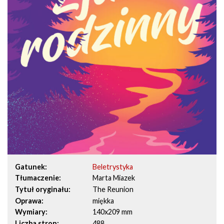
Gatunek
Beletrystyka
Tłumaczenie
Marta Miazek
Tytuł oryginału
The Reunion
Oprawa
miękka
Wymiary
140x209 mm
Liczba stron
488