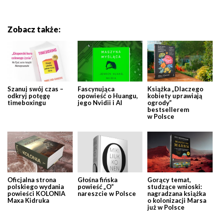
Zobacz także:
Szanuj swój czas –
Fascynująca
Książka „Dlaczego
odkryj potęgę
opowieść o Huangu,
kobiety uprawiają
timeboxingu
jego Nvidii i AI
ogrody”
bestsellerem
w Polsce
Oficjalna strona
Głośna fińska
Gorący temat,
polskiego wydania
powieść „O”
studzące wnioski:
powieści KOLONIA
nareszcie w Polsce
nagradzana książka
Maxa Kidruka
o kolonizacji Marsa
już w Polsce