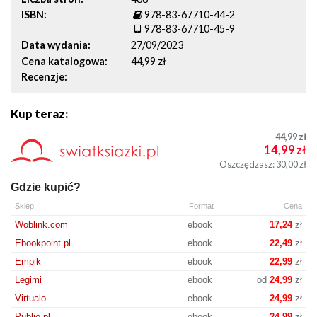
ISBN
978-83-67710-44-2
978-83-67710-45-9
Data wydania
27/09/2023
Cena katalogowa
44,99 zł
Recenzje
Kup teraz:
44,99
zł
14,99
zł
Oszczędzasz: 30,00
zł
Gdzie kupić?
Sklep
Format
Cena
Woblink.com
ebook
17,24
zł
Ebookpoint.pl
ebook
22,49
zł
Empik
ebook
22,99
zł
Legimi
ebook
od
24,99
zł
Virtualo
ebook
24,99
zł
Publio.pl
ebook
24,99
zł