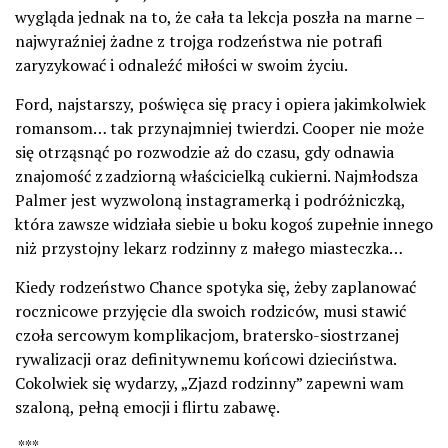
wygląda jednak na to, że cała ta lekcja poszła na marne –
najwyraźniej żadne z trojga rodzeństwa nie potrafi
zaryzykować i odnaleźć miłości w swoim życiu.
Ford, najstarszy, poświęca się pracy i opiera jakimkolwiek
romansom… tak przynajmniej twierdzi. Cooper nie może
się otrząsnąć po rozwodzie aż do czasu, gdy odnawia
znajomość z zadziorną właścicielką cukierni. Najmłodsza
Palmer jest wyzwoloną instagramerką i podróżniczką,
która zawsze widziała siebie u boku kogoś zupełnie innego
niż przystojny lekarz rodzinny z małego miasteczka…
Kiedy rodzeństwo Chance spotyka się, żeby zaplanować
rocznicowe przyjęcie dla swoich rodziców, musi stawić
czoła sercowym komplikacjom, bratersko-siostrzanej
rywalizacji oraz definitywnemu końcowi dzieciństwa.
Cokolwiek się wydarzy, „Zjazd rodzinny” zapewni wam
szaloną, pełną emocji i flirtu zabawę.
***