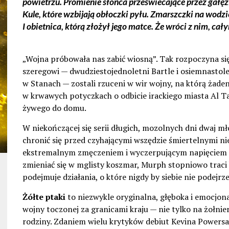
powietrzu. Promienie słońca przeświecające przez gałęz
Kule, które wzbijają obłoczki pyłu. Zmarszczki na wodzi
I obietnica, którą złożył jego matce. Że wróci z nim, ca
„Wojna próbowała nas zabić wiosną”. Tak rozpoczyna się 
szeregowi — dwudziestojednoletni Bartle i osiemnastole
w Stanach — zostali rzuceni w wir wojny, na którą żaden
w krwawych potyczkach o odbicie irackiego miasta Al Ta
żywego do domu.
W niekończącej się serii długich, mozolnych dni dwaj mł
chronić się przed czyhającymi wszędzie śmiertelnymi n
ekstremalnym zmęczeniem i wyczerpującym napięciem p
zmieniać się w mglisty koszmar, Murph stopniowo traci 
podejmuje działania, o które nigdy by siebie nie podejrz
Żółte ptaki
to niezwykle oryginalna, głęboka i emocjon
wojny toczonej za granicami kraju — nie tylko na żołnier
rodziny. Zdaniem wielu krytyków debiut Kevina Powersa 