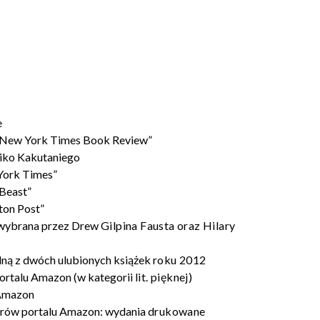
e
e New York Times Book Review”
hiko Kakutaniego
 York Times”
 Beast”
ton Post”
” (wybrana przez Drew
Gilpina Fausta oraz Hilary
dną z dwóch ulubionych książek
roku 2012
portalu Amazon (w kategorii
lit. pięknej)
 Amazon
orów portalu Amazon: wydania
drukowane