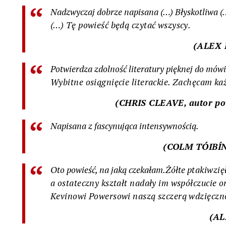
Nadzwyczaj dobrze napisana (…) Błyskotliwa 
(…) Tę powieść będą czytać wszyscy.
(ALEX 
Potwierdza zdolność literatury pięknej do mów
Wybitne osiągnięcie literackie. Zachęcam k
(CHRIS CLEAVE,
autor po
Napisana z fascynująca intensywnością.
(COLM TÓIBÍN,
Oto powieść, na jaką czekałam.
Żółte
ptaki
wzię
a ostateczny kształt nadały im współczucie o
Kevinowi Powersowi naszą szczerą wdzięczn
(AL