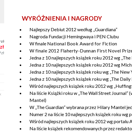
WYRÓŻNIENIA I NAGRODY
Najlepszy Debiut 2012 według
„Guardiana”
Nagroda Fundacji Hemingwaya i PEN Clubu
9
zł
W finale
National Book Award for Fiction
zł
W finale 2012 Flaherty-Dunnan First Novel Priz
9
zł
Jedna z 10 najlepszych książek roku 2012 wg „Th
Jedna z 10 najlepszych książek roku 2012 wg Mic
Jedna z 10 najlepszych książek roku wg „The New
Jedna z 10 najlepszych książek roku wg „The Daily
Wśród najlepszych książek roku 2012 wg „Huffing
Na liście Książki roku w „The Wall Street Journal
X
Mantel)
W „The Guardian” wybrana przez Hilary Mantel je
Numer 2 na liście 10 najlepszych książek roku wg 
Wśród najlepszych książek roku 2012 wg portalu
Na liście książek rekomendowanych przez redakt