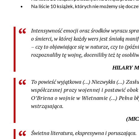
Na liście 10 książek, których nie możemy się doc
Intensywność emocji oraz środków wyrazu spraw
o śmierci, w której każdy wers jest śmiałą mani
– czy to objawiające się w naturze, czy to (późn
rozpoznaliby tę wojnę, doceniliby też tę osobliwą
HILARY MA
To powieść wyjątkowa (…) Niezwykła
(…) Zasłu
współczesnej prozy wojennej i postawić
obok 
O’Briena o wojnie w Wietnamie (…)
Pełna bł
wstrząsająca.
(MIC
Świetna literatura, ekspresywna i poruszająca.