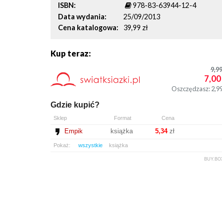
ISBN
978-83-63944-12-4
Data wydania
25/09/2013
Cena katalogowa
39,99 zł
Kup teraz:
9,9
7,00
Oszczędzasz: 2,9
Gdzie kupić?
Sklep
Format
Cena
Empik
książka
5,34
zł
Pokaż:
wszystkie
książka
BUY.BO