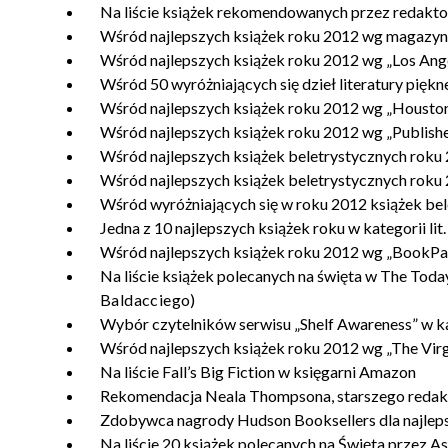
Na liście książek rekomendowanych przez redakt
Wśród najlepszych książek roku 2012 wg magazynu
Wśród najlepszych książek roku 2012 wg „Los Ang
Wśród 50 wyróżniających się dzieł literatury pięk
Wśród najlepszych książek roku 2012 wg „Houston
Wśród najlepszych książek roku 2012 wg „Publisher
Wśród najlepszych książek beletrystycznych roku 
Wśród najlepszych książek beletrystycznych roku
Wśród wyróżniających się w roku 2012 książek be
Jedna z 10 najlepszych książek roku w kategorii lit
Wśród najlepszych książek roku 2012 wg „BookPa
Na liście książek polecanych na święta w The Tod
Baldacciego)
Wybór czytelników serwisu „Shelf Awareness” w kat
Wśród najlepszych książek roku 2012 wg „The Virg
Na liście Fall’s Big Fiction w księgarni Amazon
Rekomendacja Neala Thompsona, starszego redak
Zdobywca nagrody Hudson Booksellers dla najleps
Na liście 20 książek polecanych na Święta przez A