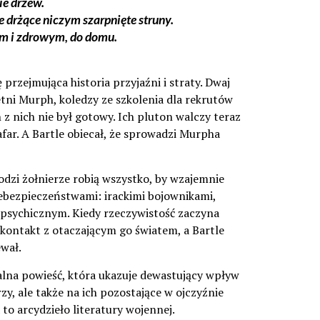
ie drzew.
e drżące niczym szarpnięte struny.
łym i zdrowym, do domu.
przejmująca historia przyjaźni i straty. Dwaj
tni Murph, koledzy ze szkolenia dla rekrutów
 z nich nie był gotowy. Ich pluton walczy teraz
far. A Bartle obiecał, że sprowadzi Murpha
odzi żołnierze robią wszystko, by wzajemnie
iebezpieczeństwami: irackimi bojownikami,
sychicznym. Kiedy rzeczywistość zaczyna
kontakt z otaczającym go światem, a Bartle
ewał.
alna powieść, która ukazuje dewastujący wpływ
zy, ale także na ich pozostające w ojczyźnie
to arcydzieło literatury wojennej.