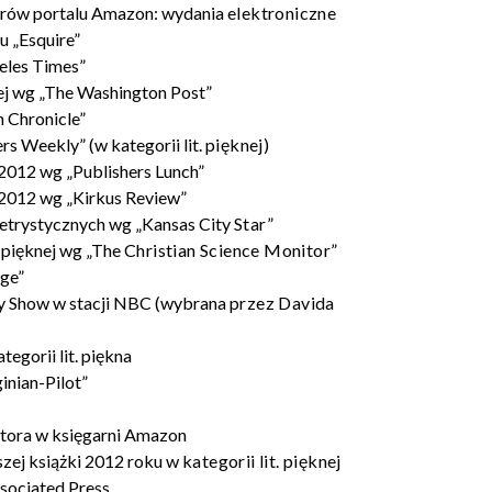
orów portalu Amazon: wydania
elektroniczne
 „Esquire”
eles Times”
nej wg „The Washington Post”
 Chronicle”
s Weekly” (w kategorii lit.
pięknej)
2012 wg „Publishers Lunch”
 2012 wg „Kirkus Review”
letrystycznych wg „Kansas City
Star”
. pięknej wg „The
Christian Science Monitor”
ge”
ay Show w stacji NBC (wybrana
przez Davida
egorii lit. piękna
inian-Pilot”
tora w księgarni Amazon
zej książki 2012 roku w
kategorii lit. pięknej
ssociated Press