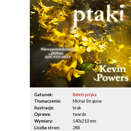
Gatunek
Beletrystyka
Tłumaczenie
Michał Strąkow
Ilustracje
brak
Oprawa
twarda
Wymiary
140x210 mm
Liczba stron
288