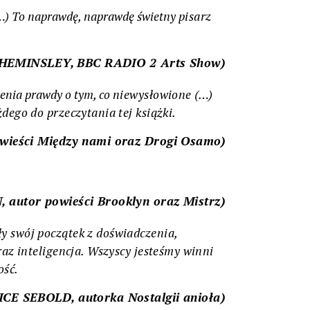
(…) To naprawdę, naprawdę świetny
pisarz
HEMINSLEY, BBC RADIO 2 Arts Show)
ienia prawdy o tym, co
niewysłowione (…)
ażdego do
przeczytania tej książki.
wieści
Między nami
oraz
Drogi Osamo
)
 autor powieści
Brooklyn
oraz
Mistrz
)
ły swój początek z
doświadczenia,
raz inteligencja.
Wszyscy jesteśmy winni
ość.
ICE SEBOLD, autorka
Nostalgii
anioła
)