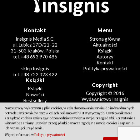
Kontakt
Menu
Insignis Media S.C.
Strona główna
ul. Lubicz 17D/21–22
Aktualności
31-503 Kraków, Polska
Książki
tel. +48 693 970 485
Autorzy
Kontakt
sklep Insignis
Polityka prywatności
tel. +48 722 323 422
Książki
Copyright
Książki
Copyright © 2016
Nowości
Wydawnictwo Insignis
Bestsellery
Zapowiedzi
Nasze strony wykorzystują pliki cookies, w celu dostosowania serwisu do indywidualnych
Beletrystyka
potrzeb użytkowników oraz w celach reklamowych i statystycznych. Użytkownik może
Projekt
Fantastyka
zarządzać cookies zmieniając odpowiednio ustawienia swojej przeglądarki. Korzystanie z
witryny bez zmiany ustawień przeglądarki oznacza zgodę na użycie cookies i zapisanie
Literatura faktu
Design Partners
ich w pamięci urządzenia.
Poradniki
Więcej informacji w
Polityce prywatności
Kreatywne