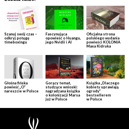
Szanuj swój czas –
Fascynująca
Oficjalna strona
odkryj potęgę
opowieść o Huangu,
polskiego wydania
timeboxingu
jego Nvidii i AI
powieści KOLONIA
Maxa Kidruka
Głośna fińska
Gorący temat,
Książka „Dlaczego
powieść „O”
studzące wnioski:
kobiety uprawiają
nareszcie w Polsce
nagradzana książka
ogrody”
o kolonizacji Marsa
bestsellerem
już w Polsce
w Polsce