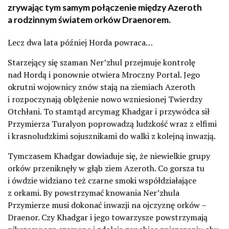
zrywając tym samym połączenie między Azeroth
a rodzinnym światem orków Draenorem.
Lecz dwa lata później Horda powraca…
Starzejący się szaman Ner’zhul przejmuje kontrolę
nad Hordą i ponownie otwiera Mroczny Portal. Jego
okrutni wojownicy znów stają na ziemiach Azeroth
i rozpoczynają oblężenie nowo wzniesionej Twierdzy
Otchłani. To stamtąd arcymag Khadgar i przywódca sił
Przymierza Turalyon poprowadzą ludzkość wraz z elfimi
i krasnoludzkimi sojusznikami do walki z kolejną inwazją.
Tymczasem Khadgar dowiaduje się, że niewielkie grupy
orków przeniknęły w głąb ziem Azeroth. Co gorsza tu
i ówdzie widziano też czarne smoki współdziałające
z orkami. By powstrzymać knowania Ner’zhula
Przymierze musi dokonać inwazji na ojczyznę orków –
Draenor. Czy Khadgar i jego towarzysze powstrzymają