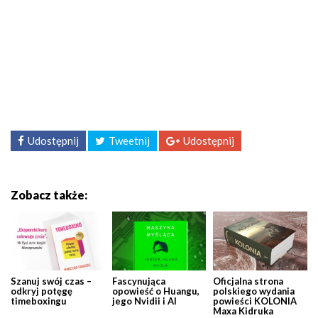
Udostępnij
Tweetnij
Udostępnij
Zobacz także:
Szanuj swój czas –
Fascynująca
Oficjalna strona
odkryj potęgę
opowieść o Huangu,
polskiego wydania
timeboxingu
jego Nvidii i AI
powieści KOLONIA
Maxa Kidruka