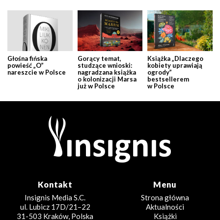
Głośna fińska
Gorący temat,
Książka „Dlaczego
powieść „O”
studzące wnioski:
kobiety uprawiają
nareszcie w Polsce
nagradzana książka
ogrody”
o kolonizacji Marsa
bestsellerem
już w Polsce
w Polsce
Kontakt
Menu
Insignis Media S.C.
Strona główna
ul. Lubicz 17D/21–22
Aktualności
31-503 Kraków, Polska
Książki