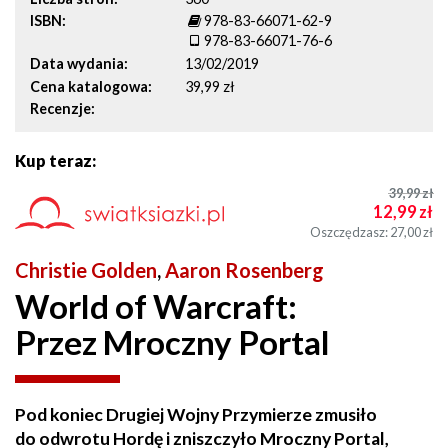
ISBN
978-83-66071-62-9
978-83-66071-76-6
Data wydania
13/02/2019
Cena katalogowa
39,99 zł
Recenzje
Kup teraz:
39,99
zł
12,99
zł
Oszczędzasz: 27,00
zł
Christie Golden
,
Aaron Rosenberg
World of Warcraft:
Przez Mroczny Portal
Pod koniec Drugiej Wojny Przymierze zmusiło
do odwrotu Hordę i zniszczyło Mroczny Portal,