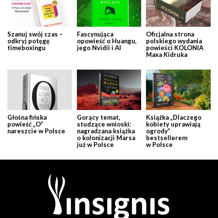
Szanuj swój czas –
Fascynująca
Oficjalna strona
odkryj potęgę
opowieść o Huangu,
polskiego wydania
timeboxingu
jego Nvidii i AI
powieści KOLONIA
Maxa Kidruka
Głośna fińska
Gorący temat,
Książka „Dlaczego
powieść „O”
studzące wnioski:
kobiety uprawiają
nareszcie w Polsce
nagradzana książka
ogrody”
o kolonizacji Marsa
bestsellerem
już w Polsce
w Polsce