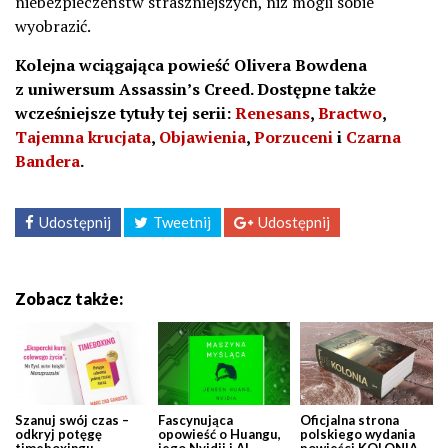
niebezpieczeństw straszniejszych, niż mogli sobie
wyobrazić.
Kolejna wciągająca powieść Olivera Bowdena
z uniwersum Assassin’s Creed. Dostępne także
wcześniejsze tytuły tej serii
:
Renesans
,
Bractwo
,
Tajemna krucjata
,
Objawienia
,
Porzuceni
i
Czarna
Bandera
.
Udostępnij
Tweetnij
Udostępnij
Zobacz także:
Szanuj swój czas –
Fascynująca
Oficjalna strona
odkryj potęgę
opowieść o Huangu,
polskiego wydania