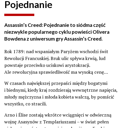
Pojednanie
Assassin’s Creed: Pojednanie to siódma część
niezwykle popularnego cyklu powieści Olivera
Bowdena z uniwersum gry Assassin’s Creed.
Rok 1789: nad wspaniałym Paryżem wschodzi świt
Rewolucji Francuskiej. Bruk ulic spływa krwią, lud
powstaje przeciwko uciskowi arystokracji.
Ale rewolucyjna sprawiedliwość ma wysoką cenę…
W czasach największej przepaści między bogatymi
i biednymi, kiedy kraj rozdzierają wewnętrzne napięcia,
młody mężczyzna i młoda kobieta walczą, by pomścić
wszystko, co stracili.
Arno i Élise zostają wkrótce wciągnięci w odwieczną
wojnę Asasynów z Templariuszami – w świat pełen