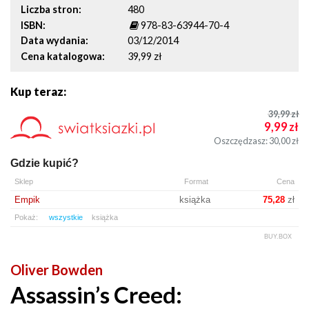
Liczba stron
480
ISBN
978-83-63944-70-4
Data wydania
03/12/2014
Cena katalogowa
39,99 zł
Kup teraz:
39,99
zł
9,99
zł
Oszczędzasz: 30,00
zł
Gdzie kupić?
Sklep
Format
Cena
Empik
książka
75,28
zł
Pokaż:
wszystkie
książka
BUY.BOX
Oliver Bowden
Assassin’s Creed: