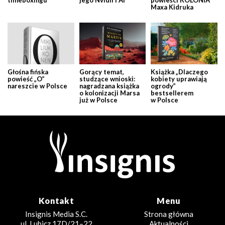
timeboxingu
jego Nvidii i AI
powieści KOLONIA
Maxa Kidruka
Głośna fińska
Gorący temat,
Książka „Dlaczego
powieść „O”
studzące wnioski:
kobiety uprawiają
nareszcie w Polsce
nagradzana książka
ogrody”
o kolonizacji Marsa
bestsellerem
już w Polsce
w Polsce
Kontakt
Menu
Insignis Media S.C.
Strona główna
ul. Lubicz 17D/21–22
Aktualności