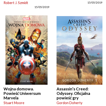
Robert J. Szmidt
15/05/2019
15/05/2019
Wojna domowa.
Assassin’s Creed:
Powieść Uniwersum
Odyssey. Oficjalna
Marvela
powieść gry
Stuart Moore
Gordon Doherty