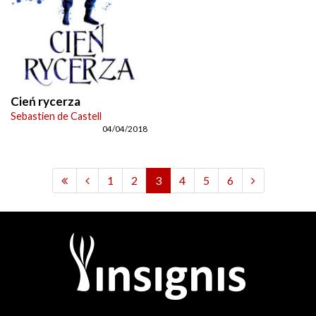
Cień rycerza
Sebastien de Castell
04/04/2018
1
2
3
4
5
6