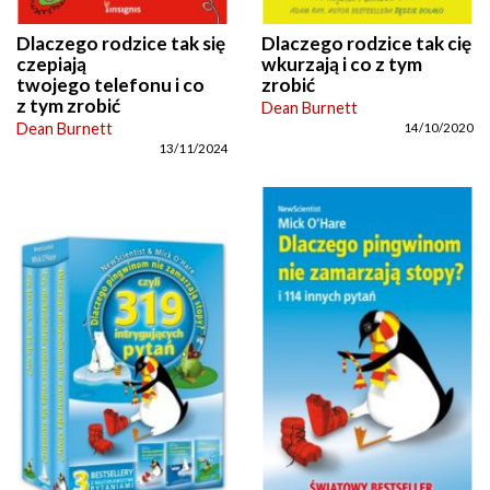
Dlaczego rodzice tak się
Dlaczego rodzice tak cię
czepiają
wkurzają i co z tym
twojego telefonu i co
zrobić
z tym zrobić
Dean Burnett
Dean Burnett
14/10/2020
13/11/2024