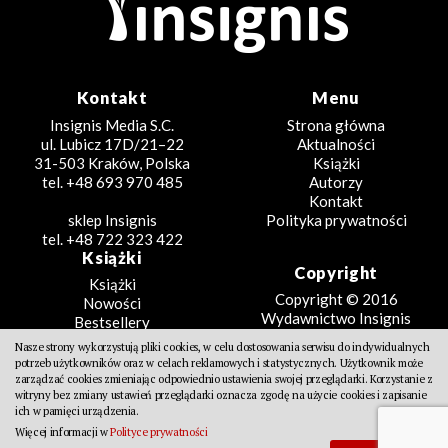
Kontakt
Menu
Insignis Media S.C.
Strona główna
ul. Lubicz 17D/21–22
Aktualności
31-503 Kraków, Polska
Książki
tel. +48 693 970 485
Autorzy
Kontakt
sklep Insignis
Polityka prywatności
tel. +48 722 323 422
Książki
Copyright
Książki
Copyright © 2016
Nowości
Wydawnictwo Insignis
Bestsellery
Zapowiedzi
Nasze strony wykorzystują pliki cookies, w celu dostosowania serwisu do indywidualnych
Beletrystyka
potrzeb użytkowników oraz w celach reklamowych i statystycznych. Użytkownik może
Projekt
Fantastyka
zarządzać cookies zmieniając odpowiednio ustawienia swojej przeglądarki. Korzystanie z
witryny bez zmiany ustawień przeglądarki oznacza zgodę na użycie cookies i zapisanie
Literatura faktu
Design Partners
ich w pamięci urządzenia.
Poradniki
Więcej informacji w
Polityce prywatności
Kreatywne