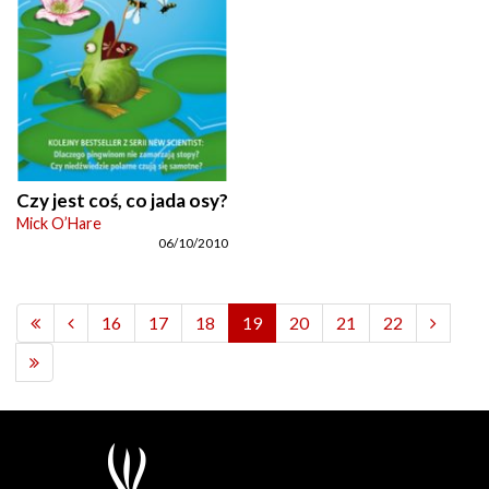
Czy jest coś, co jada osy?
Mick O’Hare
06/10/2010
16
17
18
19
20
21
22