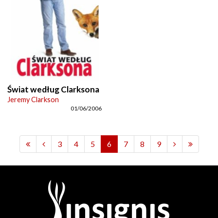
Świat według Clarksona
Jeremy Clarkson
01/06/2006
3
4
5
6
7
8
9