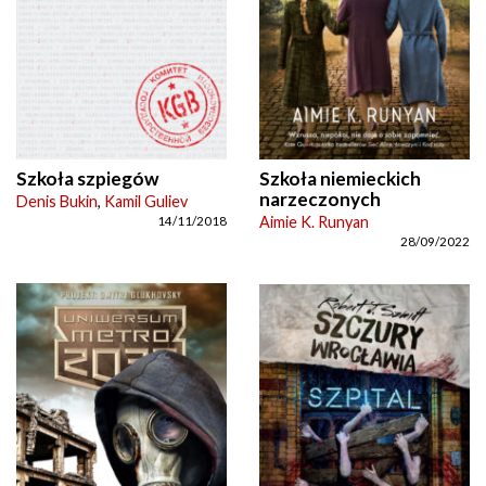
Szkoła szpiegów
Szkoła niemieckich
narzeczonych
Denis Bukin
,
Kamil Guliev
Aimie K. Runyan
14/11/2018
28/09/2022