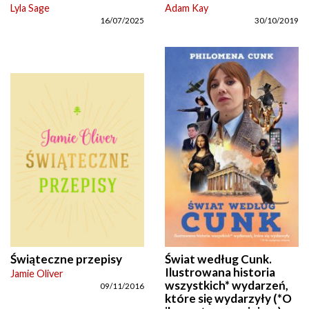
Lyla Sage
Adam Kay
16/07/2025
30/10/2019
Świąteczne przepisy
Świat według Cunk.
Ilustrowana historia
Jamie Oliver
wszystkich* wydarzeń,
09/11/2016
które się wydarzyły (*O