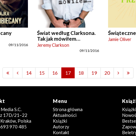
ecany
Świat według Clarksona.
Świąteczne
Tak jak mówiłem…
Jamie Oliver
Jeremy Clarkson
09/11/2016
09/11/2016
14
15
16
17
18
19
20
kt
Menu
Książ
 Media S.C.
Strona główna
Książk
icz 17D/21–22
Aktualności
Nowoś
Kraków, Polska
Książki
Bestse
8 693 970 485
Autorzy
Zapowi
Kontakt
Beletr