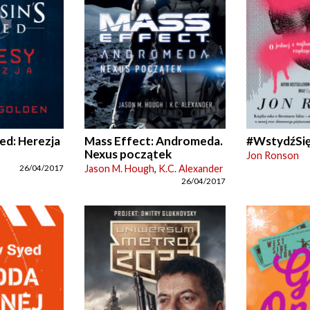
ed: Herezja
Mass Effect: Andromeda.
#WstydźSię
Nexus początek
Jon Ronson
Jason M. Hough
,
K.C. Alexander
26/04/2017
26/04/2017