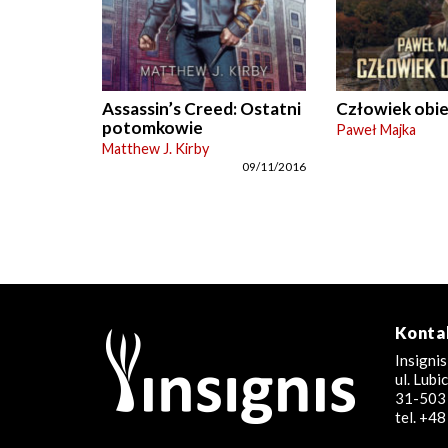
Assassin’s Creed: Ostatni
Człowiek obi
potomkowie
Paweł Majka
Matthew J. Kirby
09/11/2016
Konta
Insignis
ul. Lub
31-503 
tel. +4