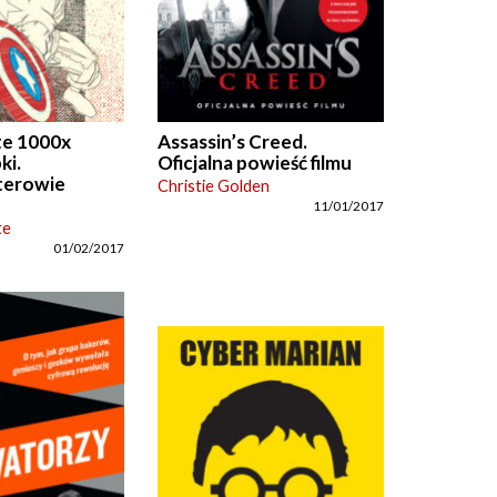
e 1000x
Assassin’s Creed.
ki.
Oficjalna powieść filmu
terowie
Christie Golden
11/01/2017
te
01/02/2017