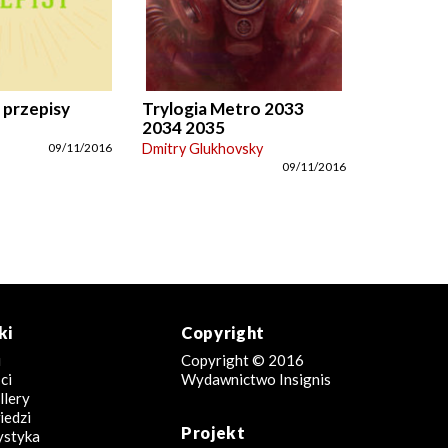
 przepisy
Trylogia Metro 2033
2034 2035
Dmitry Glukhovsky
09/11/2016
09/11/2016
ki
Copyright
i
Copyright © 2016
ci
Wydawnictwo Insignis
llery
edzi
Projekt
ystyka