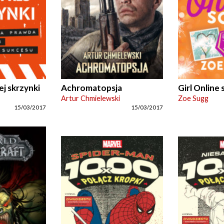
j skrzynki
Achromatopsja
Girl Online 
Artur Chmielewski
Zoe Sugg
15/03/2017
15/03/2017