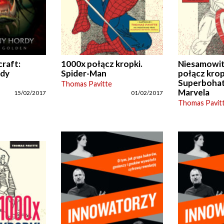
raft:
1000x połącz kropki.
Niesamowit
rdy
Spider-Man
połącz krop
Superboha
Thomas Pavitte
Marvela
15/02/2017
01/02/2017
Thomas Pavit